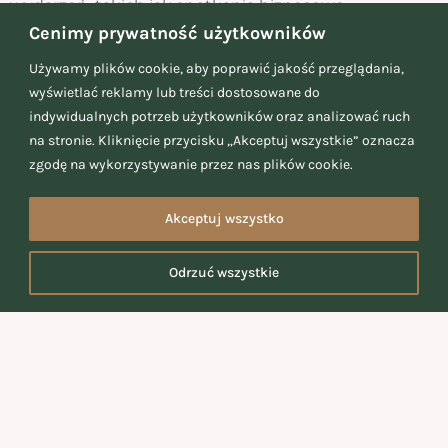
wydarzeń, takich jak spotkania biznesowe,
Cenimy prywatność użytkowników
konferencje, szkolenia czy imprezy integracyjne.
Nasza oferta obejmuje:
Używamy plików cookie, aby poprawić jakość przeglądania,
1.
Lunch Boxy
wyświetlać reklamy lub treści dostosowane do
indywidualnych potrzeb użytkowników oraz analizować ruch
– Zestawy lunchowe składające się z kanapek,
na stronie. Kliknięcie przycisku „Akceptuj wszystkie” oznacza
sałatek, owoców oraz napojów.
zgodę na wykorzystywanie przez nas plików cookie.
– Możliwość wyboru opcji wegetariańskiej lub
wegańskiej.
Akceptuj wszystko
2.
Przekąski i Finger Food
– Mini kanapki, tartinki, koreczki, warzywa z dipem.
Odrzuć wszystkie
– Idealne na przerwy kawowe i nieformalne
spotkania.
3.
Ciepłe Dania
– Zupy, dania główne (mięsne, rybne,
wegetariańskie).
– Możliwość dostosowania menu do preferencji i